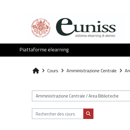
Passer au contenu principal
Piattaforme elearning
Cours
Amministrazione Centrale
Ar
Accueil
Catégories de cours
Rechercher des cours
Rechercher des cours