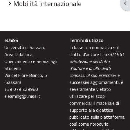
Mobilità Internazionale
Ouv
eUniSS
Termini di utilizzo
Università di Sassari,
In base alla normativa sul
Area Didattica,
diritto d'autore L. 633/1941
Orientamento e Servizi agli
«
Protezione del diritto
Studenti
d'autore e di altri diritti
Via del Fiore Bianco, 5
connessi al suo esercizio
» e
(Sassari)
successivi aggiornamenti, è
+39 079 229980
severamente vietato
elearning@uniss.it
utilizzare per scopi
commerciali il materiale di
supporto alla didattica
pubblicato sulla piattaforma,
così come riprodurlo,