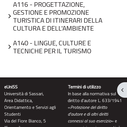
A116 - PROGETTAZIONE,
GESTIONE E PROMOZIONE
TURISTICA DI ITINERARI DELLA
CULTURA E DELL'AMBIENTE
A140 - LINGUE, CULTURE E
TECNICHE PER IL TURISMO
eUniSS
Termini di utilizzo
Abr
Università di Sassari,
In base alla normativa sul
Area Didattica,
diritto d'autore L. 633/1941
Orientamento e Servizi agli
«
Protezione del diritto
Studenti
d'autore e di altri diritti
Via del Fiore Bianco, 5
connessi al suo esercizio
» e