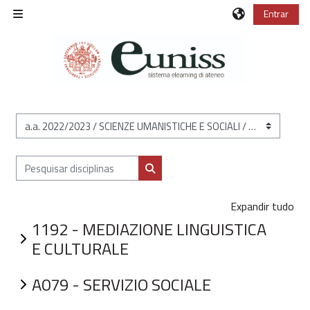
Ir para o conteúdo principal
Entrar
Painel lateral
Categorias de disciplinas
Pesquisar disciplinas
Pesquisar disciplinas
Expandir tudo
1192 - MEDIAZIONE LINGUISTICA
E CULTURALE
A079 - SERVIZIO SOCIALE