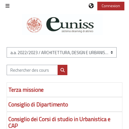
Passer au contenu principal
Connexion
Panneau latéral
Catégories de cours
Rechercher des cours
Rechercher des cours
Terza missione
Consiglio di Dipartimento
Consiglio dei Corsi di studio in Urbanistica e
CAP