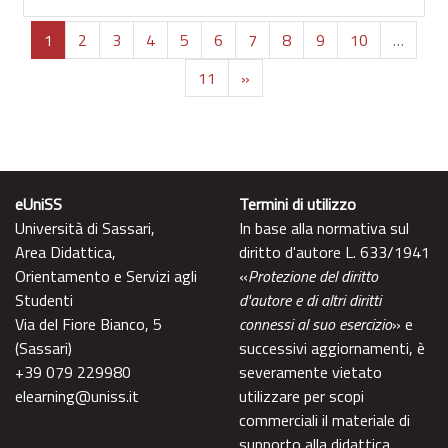
Page 1
Page 2
Page 3
Page 4
Page 5
Page 6
Page 7
Page 8
Page 9
Page 10
1
2
3
4
5
6
7
8
9
10
…
Page 11
Page suivante
11
»
eUniSS
Termini di utilizzo
Università di Sassari,
In base alla normativa sul
Area Didattica,
diritto d'autore L. 633/1941
Orientamento e Servizi agli
«
Protezione del diritto
Studenti
d'autore e di altri diritti
Via del Fiore Bianco, 5
connessi al suo esercizio
» e
(Sassari)
successivi aggiornamenti, è
+39 079 229980
severamente vietato
elearning@uniss.it
utilizzare per scopi
commerciali il materiale di
supporto alla didattica