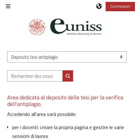
Passer au contenu principal
Connexion
Panneau latéral
Catégories de cours
Rechercher des cours
Rechercher des cours
Area dedicata al deposito delle tesi per la verifica
dell'antiplagio.
Accedendo all'area sarà possibile:
per i docenti: creare la propria pagina e gestire le varie
sessioni di laurea