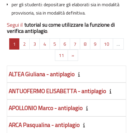
per gli studenti: depositare gli elaborati sia in modalità
provvisoria, sia in modalità definitiva.
Segui il
tutorial su come utilizzare la funzione di
verifica antiplagio
.
Page 1
Page 2
Page 3
Page 4
Page 5
Page 6
Page 7
Page 8
Page 9
Page 10
1
2
3
4
5
6
7
8
9
10
…
Page 11
Page suivante
11
»
ALTEA Giuliana - antiplagio
ANTUOFERMO ELISABETTA - antiplagio
APOLLONIO Marco - antiplagio
ARCA Pasqualina - antiplagio