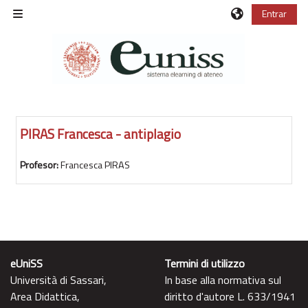
Salta al contenido principal
Entrar
Panel lateral
PIRAS Francesca - antiplagio
Profesor:
Francesca PIRAS
eUniSS
Termini di utilizzo
Università di Sassari,
In base alla normativa sul
Area Didattica,
diritto d'autore L. 633/1941