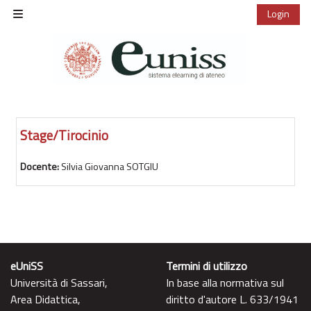
Vai al contenuto principale
Login
Pannello laterale
Stage/Tirocinio
Docente:
Silvia Giovanna SOTGIU
eUniSS
Termini di utilizzo
Università di Sassari,
In base alla normativa sul
Area Didattica,
diritto d'autore L. 633/1941