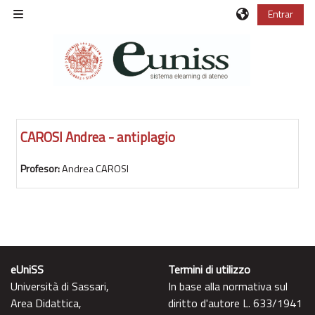
Salta al contenido principal
Entrar
Panel lateral
CAROSI Andrea - antiplagio
Profesor:
Andrea CAROSI
eUniSS
Termini di utilizzo
Università di Sassari,
In base alla normativa sul
Area Didattica,
diritto d'autore L. 633/1941