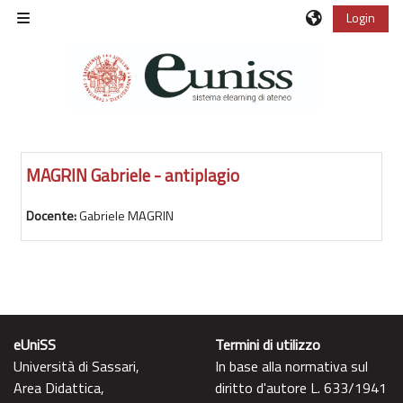
Vai al contenuto principale
Login
Pannello laterale
MAGRIN Gabriele - antiplagio
Docente:
Gabriele MAGRIN
eUniSS
Termini di utilizzo
Università di Sassari,
In base alla normativa sul
Area Didattica,
diritto d'autore L. 633/1941