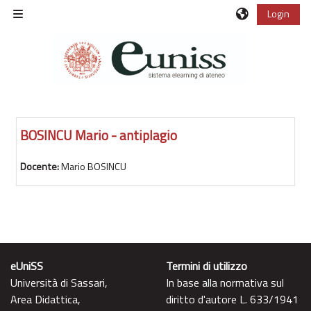
Vai al contenuto principale
Login
Pannello laterale
BOSINCU Mario - antiplagio
Docente:
Mario BOSINCU
eUniSS
Termini di utilizzo
Università di Sassari,
In base alla normativa sul
Area Didattica,
diritto d'autore L. 633/1941