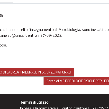
35
, che hanno scelto l'insegnamento di Microbiologia, sono invitati a c
 danieled@uniss.it entro il 27/09/2023.
cola.
O DI LAUREA TRIENNALE IN SCIENZE NATURALI
Corso di METODOLOGIE FISICHE PER I BE
Termini di utilizzo
In base alla normativa sul diritto d'autore L. 633/1941