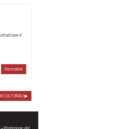
ontattare il
Permalink
NI CULTURALI ▶︎
 «
Protezione del