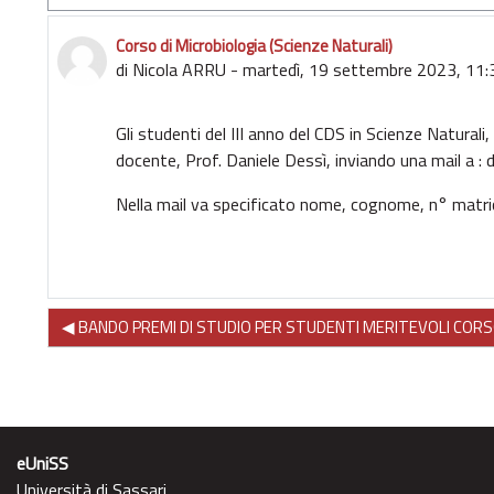
Corso di Microbiologia (Scienze Naturali)
Numero di risposte: 0
di
Nicola ARRU
-
martedì, 19 settembre 2023, 11:
Gli studenti del III anno del CDS in Scienze Naturali
docente, Prof. Daniele Dessì, inviando una mail a :
Nella mail va specificato nome, cognome, n° matri
◀︎ BANDO PREMI DI STUDIO PER STUDENTI MERITEVOLI CORS
eUniSS
Università di Sassari,