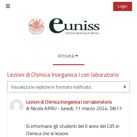
Vai al contenuto principale
Login
Pannello laterale
Attività
Lezioni di Chimica Inorganica I con laboratorio
Modalità visualizzazione
Lezioni di Chimica Inorganica I con laboratorio
Numero di risposte: 0
di
Nicola ARRU
-
lunedì, 11 marzo 2024, 08:17
Si informano gli studenti del II anno del CdS in
Chimica che le lezioni