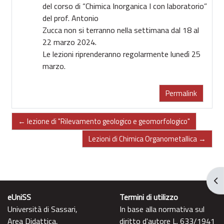
del corso di “Chimica Inorganica I con laboratorio”
del prof. Antonio
Zucca non si terranno nella settimana dal 18 al
22 marzo 2024.
Le lezioni riprenderanno regolarmente lunedì 25
marzo.
Permalink
← lezione di "Rilevamento geologico e geomorfologico"
Lezioni di Chimica Organometallica →
Apr
eUniSS
Termini di utilizzo
Università di Sassari,
In base alla normativa sul
Area Didattica,
diritto d'autore L. 633/1941