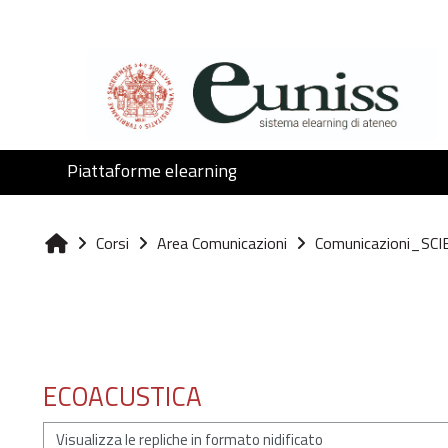
Vai al contenuto principale
Piattaforme elearning
Corsi
Area Comunicazioni
Comunicazioni_SCI
Home
ECOACUSTICA
Modalità visualizzazione