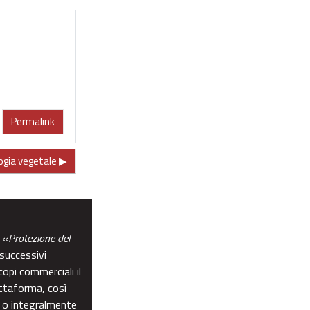
Permalink
ogia vegetale ▶︎
 «
Protezione del
 successivi
opi commerciali il
attaforma, così
e o integralmente