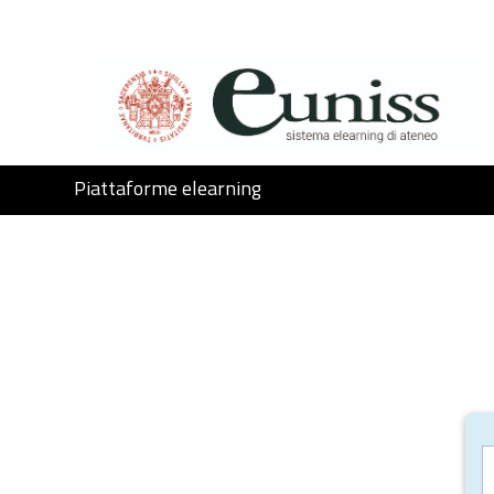
Salta al contenido principal
Piattaforme elearning