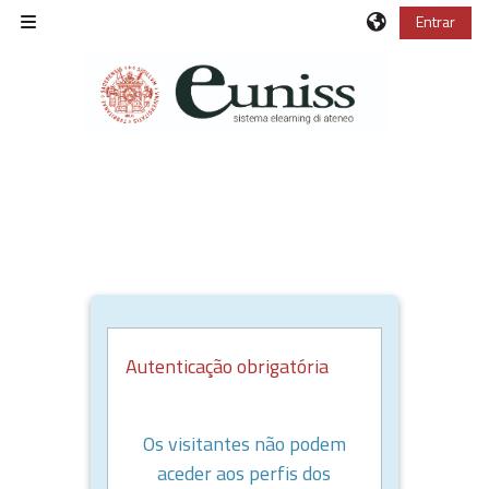
Ir para o conteúdo principal
Entrar
Painel lateral
Autenticação obrigatória
Os visitantes não podem
aceder aos perfis dos