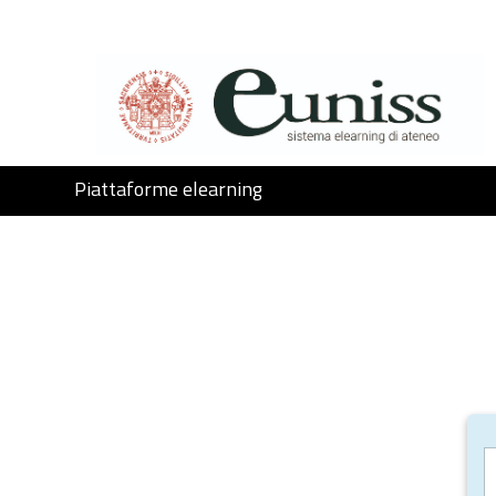
Passer au contenu principal
Piattaforme elearning