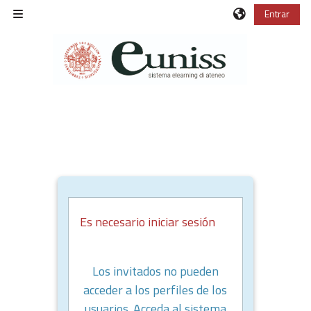
Salta al contenido principal
Entrar
Panel lateral
Es necesario iniciar sesión
Los invitados no pueden
acceder a los perfiles de los
usuarios. Acceda al sistema