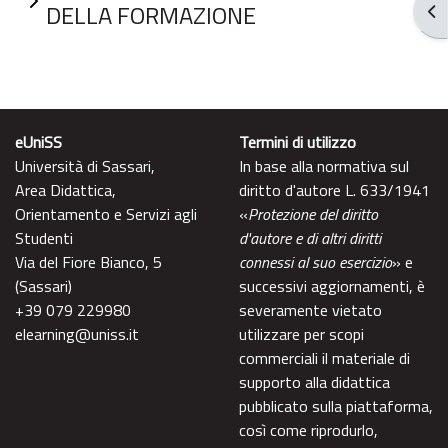
DELLA FORMAZIONE
Apr
eUniSS
Termini di utilizzo
Università di Sassari,
In base alla normativa sul
Area Didattica,
diritto d'autore L. 633/1941
Orientamento e Servizi agli
«
Protezione del diritto
Studenti
d'autore e di altri diritti
Via del Fiore Bianco, 5
connessi al suo esercizio
» e
(Sassari)
successivi aggiornamenti, è
+39 079 229980
severamente vietato
elearning@uniss.it
utilizzare per scopi
commerciali il materiale di
supporto alla didattica
pubblicato sulla piattaforma,
così come riprodurlo,