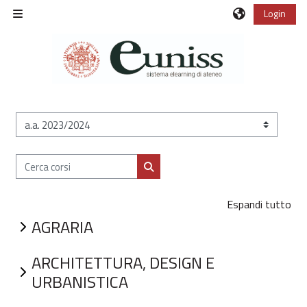
Vai al contenuto principale
Login
Pannello laterale
Categorie di corso
Cerca corsi
Cerca corsi
Espandi tutto
AGRARIA
ARCHITETTURA, DESIGN E
URBANISTICA