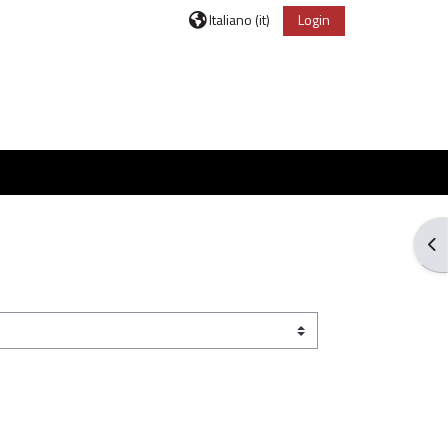
Italiano ‎(it)‎
Login
Apr