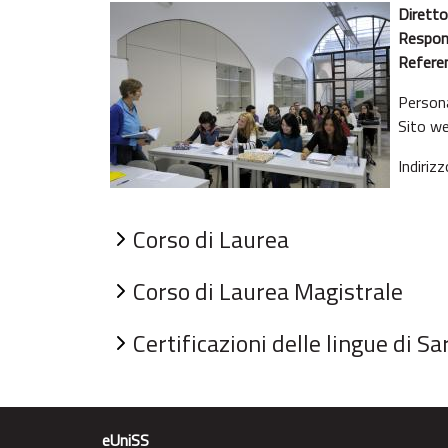
Diretto
Respon
Referen
Person
Sito we
Indiriz
Corso di Laurea
Corso di Laurea Magistrale
Certificazioni delle lingue di S
eUniSS