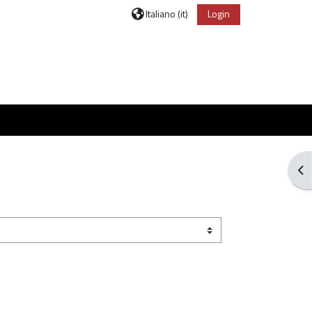
Italiano ‎(it)‎
Login
Apr