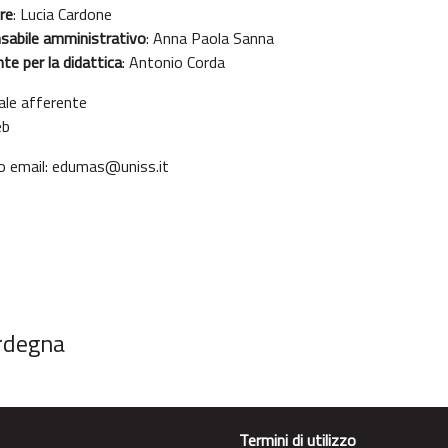
re
:
Lucia Cardone
sabile amministrativo
:
Anna Paola Sanna
te per la didattica
:
Antonio Corda
ale afferente
b​
zo email:
edumas@uniss.it
ardegna
Termini di utilizzo