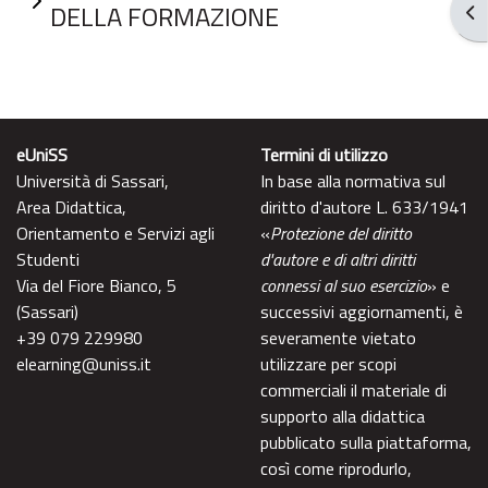
DELLA FORMAZIONE
Apr
eUniSS
Termini di utilizzo
Università di Sassari,
In base alla normativa sul
Area Didattica,
diritto d'autore L. 633/1941
Orientamento e Servizi agli
«
Protezione del diritto
Studenti
d'autore e di altri diritti
Via del Fiore Bianco, 5
connessi al suo esercizio
» e
(Sassari)
successivi aggiornamenti, è
+39 079 229980
severamente vietato
elearning@uniss.it
utilizzare per scopi
commerciali il materiale di
supporto alla didattica
pubblicato sulla piattaforma,
così come riprodurlo,