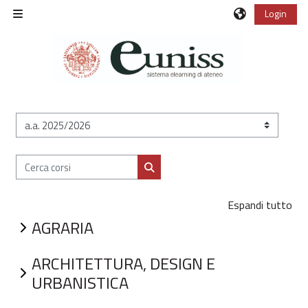
Vai al contenuto principale
Login
Pannello laterale
Categorie di corso
Cerca corsi
Cerca corsi
Espandi tutto
AGRARIA
ARCHITETTURA, DESIGN E
URBANISTICA