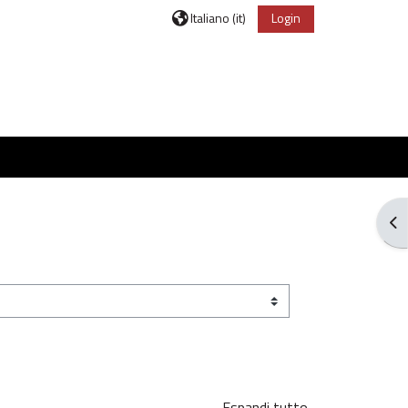
Italiano ‎(it)‎
Login
Apr
Espandi tutto