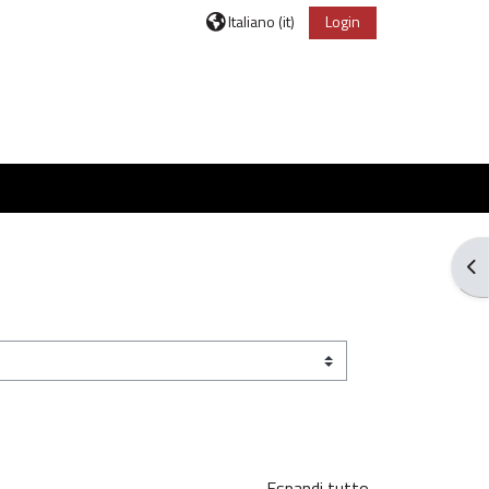
Italiano ‎(it)‎
Login
Apr
Espandi tutto