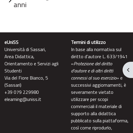
anni
eUniSS
Termini di utilizzo
Università di Sassari,
In base alla normativa sul
Area Didattica,
diritto d'autore L. 633/1941
Orientamento e Servizi agli
«
Protezione del diritto
Apr
Studenti
d'autore e di altri diritti
Via del Fiore Bianco, 5
connessi al suo esercizio
» e
(Sassari)
successivi aggiornamenti, è
+39 079 229980
severamente vietato
elearning@uniss.it
utilizzare per scopi
commerciali il materiale di
supporto alla didattica
pubblicato sulla piattaforma,
così come riprodurlo,