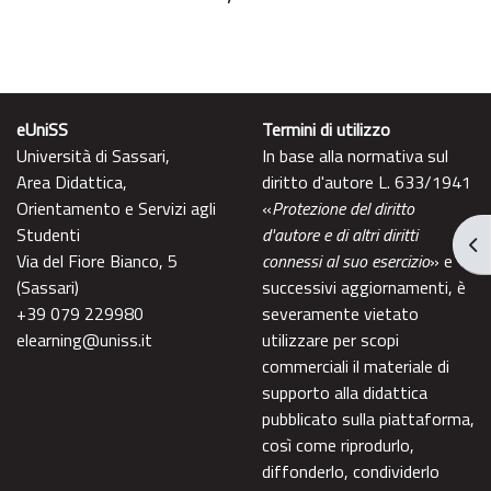
eUniSS
Termini di utilizzo
Università di Sassari,
In base alla normativa sul
Area Didattica,
diritto d'autore L. 633/1941
Orientamento e Servizi agli
«
Protezione del diritto
Studenti
d'autore e di altri diritti
Apr
Via del Fiore Bianco, 5
connessi al suo esercizio
» e
(Sassari)
successivi aggiornamenti, è
+39 079 229980
severamente vietato
elearning@uniss.it
utilizzare per scopi
commerciali il materiale di
supporto alla didattica
pubblicato sulla piattaforma,
così come riprodurlo,
diffonderlo, condividerlo