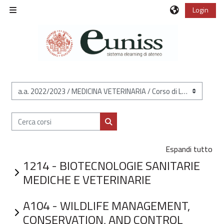
Vai al contenuto principale
Login
Pannello laterale
Categorie di corso
Cerca corsi
Cerca corsi
Espandi tutto
1214 - BIOTECNOLOGIE SANITARIE
MEDICHE E VETERINARIE
A104 - WILDLIFE MANAGEMENT,
CONSERVATION, AND CONTROL