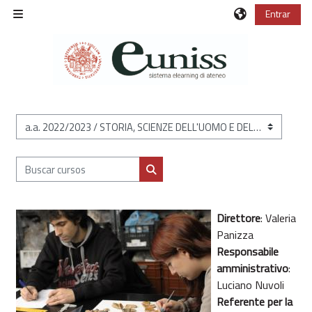
Salta al contenido principal
Entrar
Panel lateral
Categorías
Buscar cursos
Buscar cursos
Direttore
:
Valeria
Panizza
Responsabile
amministrativo
:
Luciano Nuvoli
Referente per la