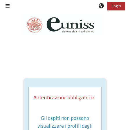
Vai al contenuto principale
Login
Pannello laterale
Autenticazione obbligatoria
Gli ospiti non possono
visualizzare i profili degli