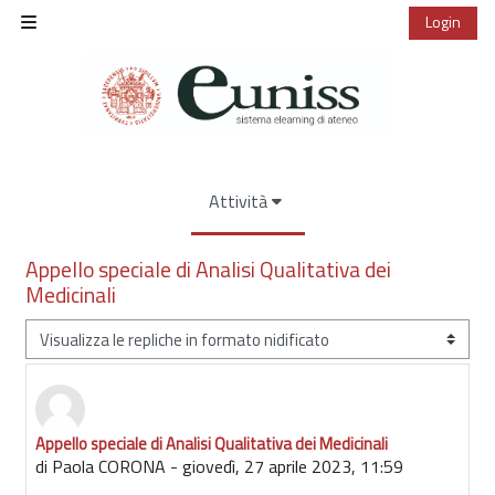
Vai al contenuto principale
Login
Pannello laterale
Attività
Appello speciale di Analisi Qualitativa dei
Medicinali
Modalità visualizzazione
Appello speciale di Analisi Qualitativa dei Medicinali
Numero di risposte: 0
di
Paola CORONA
-
giovedì, 27 aprile 2023, 11:59