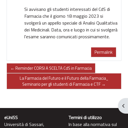
Si avvisano gli studenti interessati del CdS di
Farmacia che il giorno 18 maggio 2023 si
svolgerà un appello speciale di Analisi Qualitativa
dei Medicinali. Data, ora e luogo in cui si svolgerà
l'esame saranno comunicati prossimamente.
Permalink
← Reminder CORSI A SCELTA CdS in Farmacia
La Farmacia del Futuro e il Futuro della Farmacia_
Seminario per gli studenti di Farmacia e CTF →
Apr
eUniSS
Termini di utilizzo
Università di Sassari,
In base alla normativa sul