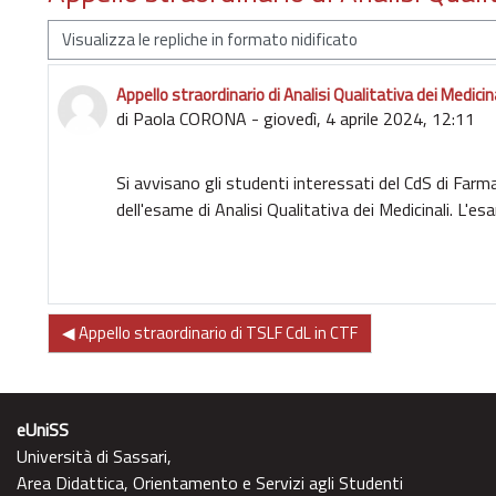
Modalità visualizzazione
Appello straordinario di Analisi Qualitativa dei Medicina
Numero di risposte: 0
di
Paola CORONA
-
giovedì, 4 aprile 2024, 12:11
Si avvisano gli studenti interessati del CdS di Farm
dell'esame di Analisi Qualitativa dei Medicinali. L'es
◀︎ Appello straordinario di TSLF CdL in CTF
eUniSS
Università di Sassari,
Area Didattica, Orientamento e Servizi agli Studenti