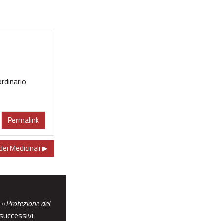
ordinario
Permalink
dei Medicinali ▶︎
 «
Protezione del
 successivi