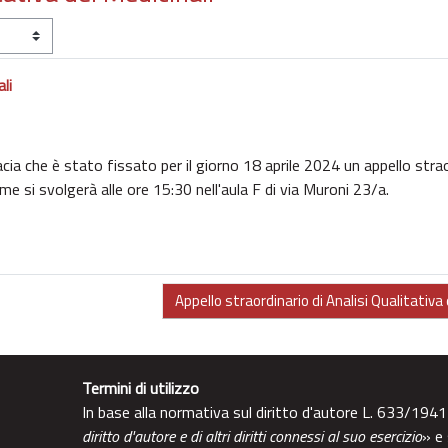
li
acia che è stato fissato per il giorno 18 aprile 2024 un appello stra
ame si svolgerà alle ore 15:30 nell'aula F di via Muroni 23/a.
Appello straordinario di Analisi Qualitativa 
Termini di utilizzo
In base alla normativa sul diritto d'autore L. 633/1941
diritto d'autore e di altri diritti connessi al suo esercizio
» e