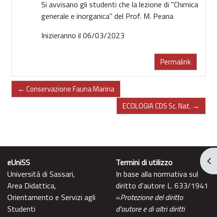
Si avvisano gli studenti che la lezione di "Chimica
generale e inorganica" del Prof. M. Peana
Inizieranno il 06/03/2023
Permalink
← Conservazione Fauna Marina
ECOLOGIA CDS Sc. Nat. →
Apr
eUniSS
Termini di utilizzo
Università di Sassari,
In base alla normativa sul
Area Didattica,
diritto d'autore L. 633/1941
Orientamento e Servizi agli
«
Protezione del diritto
Studenti
d'autore e di altri diritti