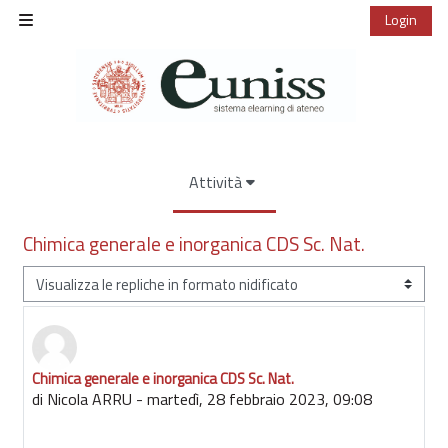
Vai al contenuto principale
Login
Pannello laterale
Attività
Chimica generale e inorganica CDS Sc. Nat.
Modalità visualizzazione
Chimica generale e inorganica CDS Sc. Nat.
Numero di risposte: 0
di
Nicola ARRU
-
martedì, 28 febbraio 2023, 09:08