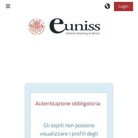
Vai al contenuto principale
Login
Pannello laterale
Autenticazione obbligatoria
Gli ospiti non possono
visualizzare i profili degli