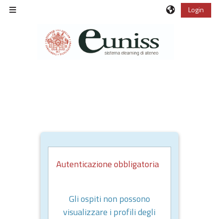
Vai al contenuto principale
Login
Pannello laterale
Autenticazione obbligatoria
Gli ospiti non possono
visualizzare i profili degli