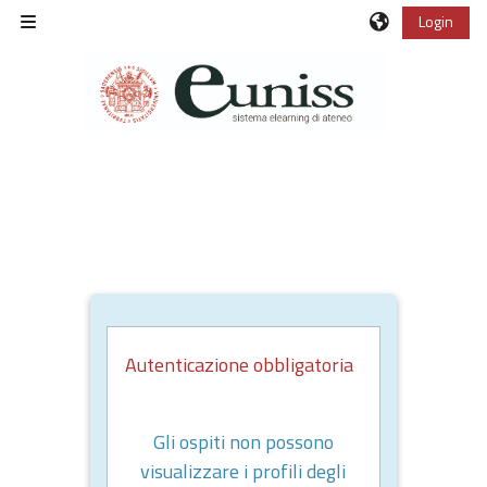
Vai al contenuto principale
Login
Pannello laterale
Autenticazione obbligatoria
Gli ospiti non possono
visualizzare i profili degli