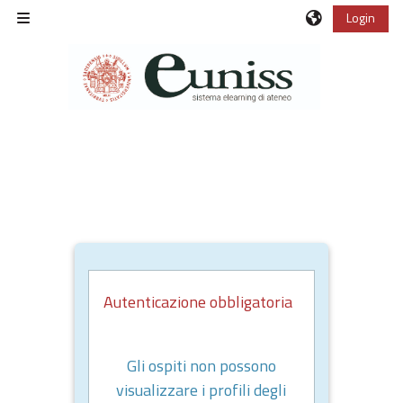
Vai al contenuto principale
Login
Pannello laterale
Autenticazione obbligatoria
Gli ospiti non possono
visualizzare i profili degli