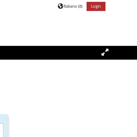
Italiano ‎(it)‎
Login