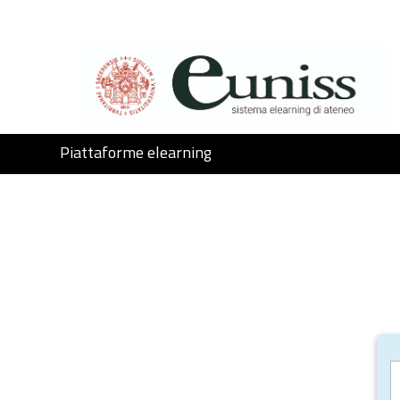
Vai al contenuto principale
Piattaforme elearning