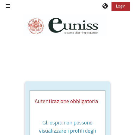
Vai al contenuto principale
Login
Pannello laterale
Autenticazione obbligatoria
Gli ospiti non possono
visualizzare i profili degli