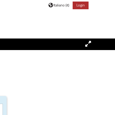
Italiano ‎(it)‎
Login