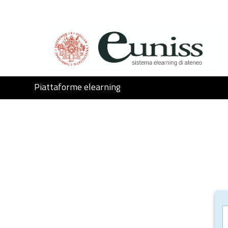
Vai al contenuto principale
Piattaforme elearning