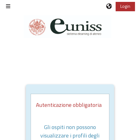
Vai al contenuto principale
Login
Pannello laterale
Autenticazione obbligatoria
Gli ospiti non possono
visualizzare i profili degli