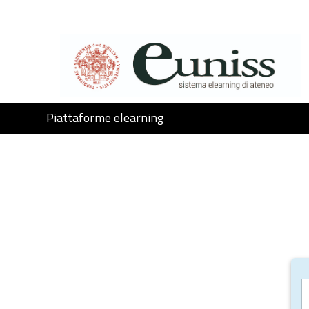
Vai al contenuto principale
Piattaforme elearning