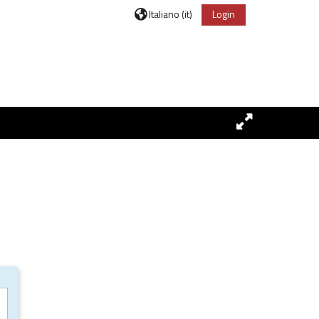
Italiano ‎(it)‎
Login