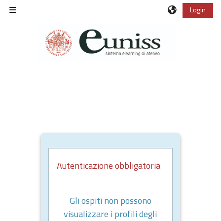
Vai al contenuto principale
Login
Pannello laterale
Autenticazione obbligatoria
Gli ospiti non possono
visualizzare i profili degli