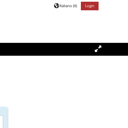
Italiano ‎(it)‎
Login