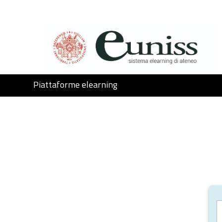
Vai al contenuto principale
Piattaforme elearning