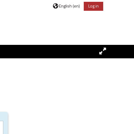
English ‎(en)‎
Log in