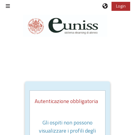
Vai al contenuto principale
Login
Pannello laterale
Autenticazione obbligatoria
Gli ospiti non possono
visualizzare i profili degli