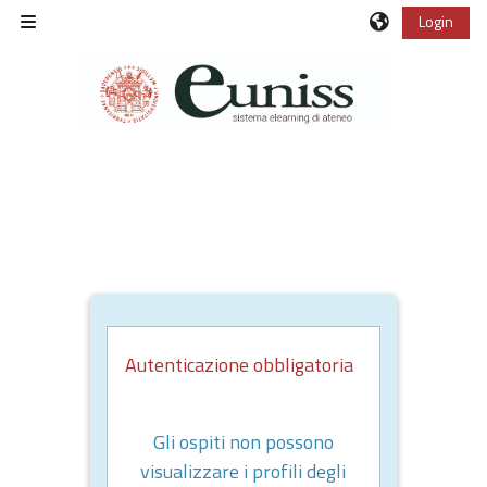
Vai al contenuto principale
Login
Pannello laterale
Autenticazione obbligatoria
Gli ospiti non possono
visualizzare i profili degli