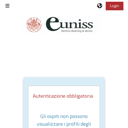
Vai al contenuto principale
Login
Pannello laterale
Autenticazione obbligatoria
Gli ospiti non possono
visualizzare i profili degli