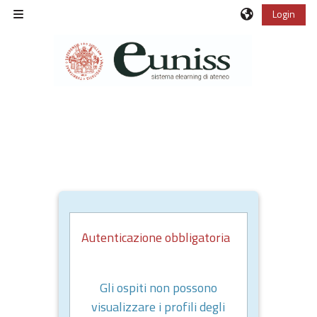
Vai al contenuto principale
Login
Pannello laterale
Autenticazione obbligatoria
Gli ospiti non possono
visualizzare i profili degli