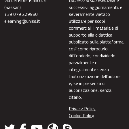
Via del Fiore Bianco, 5
connessi al suo esercizio
» e
(Sassari)
successivi aggiornamenti, è
+39 079 229980
severamente vietato
elearning@uniss.it
utilizzare per scopi
commerciali il materiale di
supporto alla didattica
pubblicato sulla piattaforma,
così come riprodurlo,
diffonderlo, condividerlo
parzialmente o
integralmente senza
l'autorizzazione dell'autore
e, se in presenza di
autorizzazione, senza
citarlo.
Privacy Policy
Cookie Policy