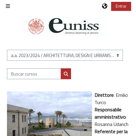
Salta al contenido principal
Entrar
Panel lateral
Categorías
Buscar cursos
Buscar cursos
Direttore
:
Emilio
Turco
Responsabile
amministrativo
:
Rosanna Udanch
Referente per la