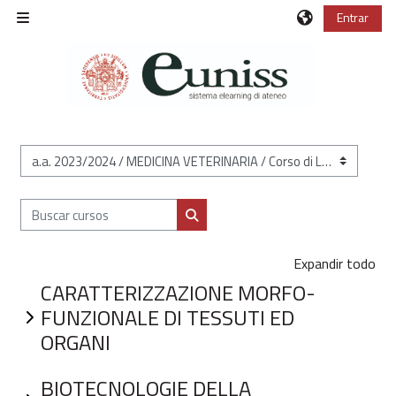
Salta al contenido principal
Entrar
Panel lateral
Categorías
Buscar cursos
Buscar cursos
Expandir todo
CARATTERIZZAZIONE MORFO-
FUNZIONALE DI TESSUTI ED
ORGANI
BIOTECNOLOGIE DELLA