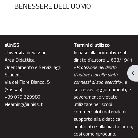
BENESSERE DELL'UOMO
eUniSS
Termini di utilizzo
Università di Sassari,
In base alla normativa sul
Area Didattica,
diritto d'autore L. 633/1941
Orientamento e Servizi agli
«
Protezione del diritto
Apr
Studenti
d'autore e di altri diritti
Via del Fiore Bianco, 5
connessi al suo esercizio
» e
(Sassari)
successivi aggiornamenti, è
+39 079 229980
severamente vietato
elearning@uniss.it
utilizzare per scopi
commerciali il materiale di
supporto alla didattica
pubblicato sulla piattaforma,
così come riprodurlo,