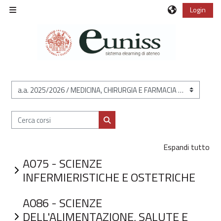
Vai al contenuto principale
Login
Pannello laterale
Categorie di corso
Cerca corsi
Cerca corsi
Espandi tutto
A075 - SCIENZE
INFERMIERISTICHE E OSTETRICHE
A086 - SCIENZE
DELL'ALIMENTAZIONE, SALUTE E