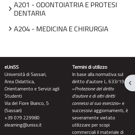
A201 - ODONTOIATRIA E PROTESI
DENTARIA
A204 - MEDICINA E CHIRURGIA
eUniSS
Termini di utilizzo
Università di Sassari,
In base alla normativa sul
Area Didattica,
diritto d'autore L. 633/1941
Apr
Orientamento e Servizi agli
«
Protezione del diritto
Studenti
d'autore e di altri diritti
Via del Fiore Bianco, 5
connessi al suo esercizio
» e
(Sassari)
successivi aggiornamenti, è
+39 079 229980
severamente vietato
elearning@uniss.it
utilizzare per scopi
commerciali il materiale di