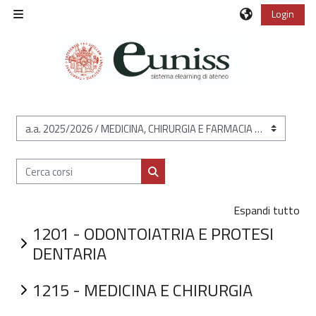
Vai al contenuto principale
Login
Pannello laterale
Categorie di corso
Cerca corsi
Cerca corsi
Espandi tutto
1201 - ODONTOIATRIA E PROTESI
DENTARIA
1215 - MEDICINA E CHIRURGIA